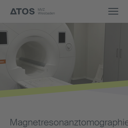
Magnetresonanztomographi