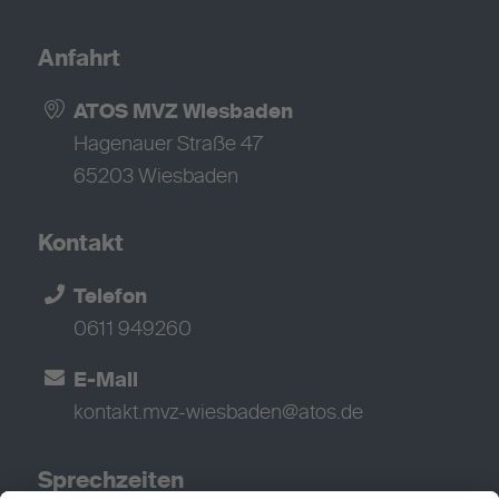
Anfahrt
ATOS MVZ Wiesbaden
Hagenauer Straße 47
65203 Wiesbaden
Kontakt
Telefon
0611 949260
E-Mail
kontakt.mvz-wiesbaden@atos.de
Sprechzeiten