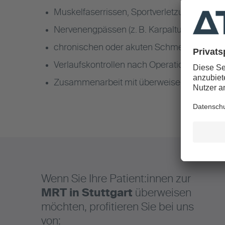
Muskelfaserrissen, Sportverletzungen
Nervenengpässen (z. B. Karpaltunnel, Spin
chronischen oder akuten Schmerzzuständ
Verlaufskontrollen nach Operationen oder 
Zusammenarbeit mit überweisenden Ärzt:i
Wenn Sie Ihre Patient:innen zur
MRT in Stuttgart
überweisen
möchten, profitieren Sie bei uns
von: