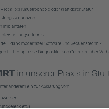
– ideal bei Klaustrophobie oder kräftigerer Statur
eistungssequenzen
en Implantaten
Untersuchungserlebnis
ttel – dank modernster Software und Sequenztechnik
gen für hochpräzise Diagnostik – von Gelenken über Wirb
 MRT
in unserer Praxis in Stut
ter anderem ein zur Abklärung von:
chwerden
runggelenk etc.)