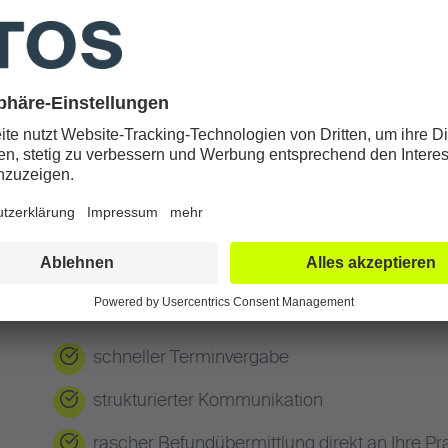
alkanalstenose)
en
Unfällen
nnen
schneller Terminvergabe
strukturierter Kommunikation
rascher Befundübermittlung direkt an Ihre Pr