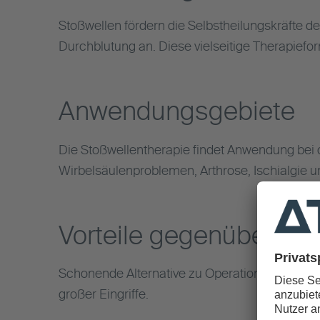
Stoßwellen fördern die Selbstheilungskräfte d
Durchblutung an. Diese vielseitige Therapief
Anwendungsgebiete
Die Stoßwellentherapie findet Anwendung bei 
Wirbelsäulenproblemen, Arthrose, Ischialgie u
Vorteile gegenüber kon
Schonende Alternative zu Operationen und Med
großer Eingriffe.