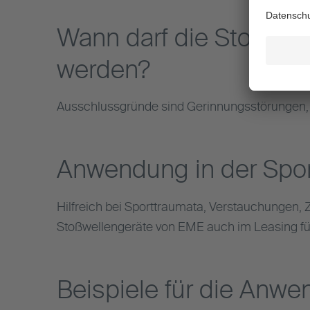
Wann darf die Stoßwel
werden?
Ausschlussgründe sind Gerinnungsstörungen,
Anwendung in der Spo
Hilfreich bei Sporttraumata, Verstauchungen,
Stoßwellengeräte von EME auch im Leasing fü
Beispiele für die Anwe