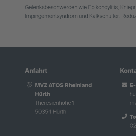
Gelenksbeschwerden wie Epikondylitis, Knie
Impingementsyndrom und Kalkschulter: Reduz
Anfahrt
Kont
MVZ ATOS Rheinland
E-
Hürth
hu
Theresienhöhe 1
mv
50354 Hürth
Te
02