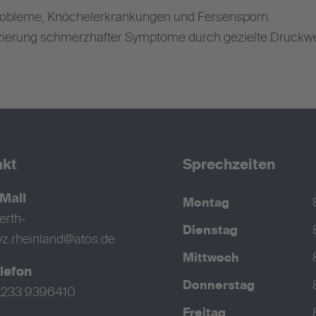
probleme, Knöchelerkrankungen und Fersensporn.
ierung schmerzhafter Symptome durch gezielte Druckwe
akt
Sprechzeiten
Mail
Montag
erth-
Dienstag
z.rheinland@atos.de
Mittwoch
lefon
Donnerstag
233 9396410
Freitag