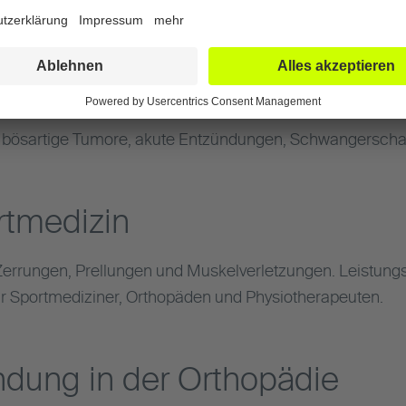
lentherapie nicht angewende
 bösartige Tumore, akute Entzündungen, Schwangerschaf
rtmedizin
 Zerrungen, Prellungen und Muskelverletzungen. Leistung
r Sportmediziner, Orthopäden und Physiotherapeuten.
ndung in der Orthopädie