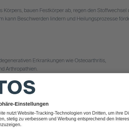
es Körpers, bauen Festkörper ab, regen den Stoffwechsel 
orm kann Beschwerden lindern und Heilungsprozesse förd
degenerativen Erkrankungen wie Osteoarthritis,
nd Arthropathien.
ventionellen Verfahren
ikamenten, mobilisiert die Selbstheilungskräfte und um