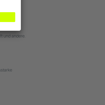
t
t und andere.
sstarke