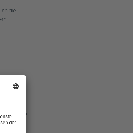
und die
ern.
geht Risiken