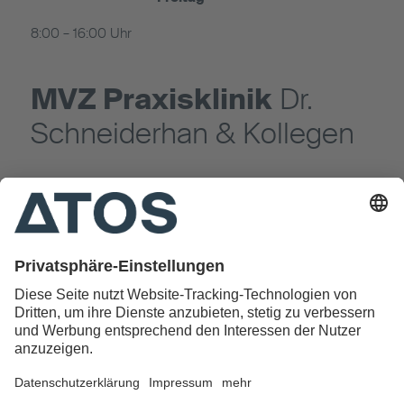
8:00 – 16:00 Uhr
MVZ Praxisklinik
Dr.
Schneiderhan & Kollegen
MVZ Praxisklinik Dr. Schneiderhan &
Kollegen
Eschenstraße 2
82024 Taufkirchen
089 - 6145100
info@orthopaede.com