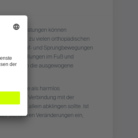
ehrende Belastungen können
s Menschen zu vielen orthopädischen
rden. Bei Lauf- und Sprungbewegungen
hts. Fehlstellungen im Fuß und
lungen stören die ausgewogene
ist sind sie als harmlos
chmerzen in Verbindung mit der
Tagen von allein abklingen sollte. Ist
oder sichtbaren Veränderungen ein,