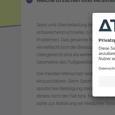
Welche Ursachen sind verantwo
Sport und Überbelastung bilden häufi
entsprechend schneller zu Beschwerde
Problemen. Das gesamte Körpergewich
vervielfacht sich die Belastung für d
Übergewicht sind als weitere Faktore
Geometrie des Fußgewölbes und führe
Die meisten Menschen leiden zu einem
einzuschätzen. Beim Sport sollten Wie
sportlichen Betätigung stehen könnten. 
dieses nicht der Fall bzw. tritt eine
sollte zur Abklärung ein Mediziner hi