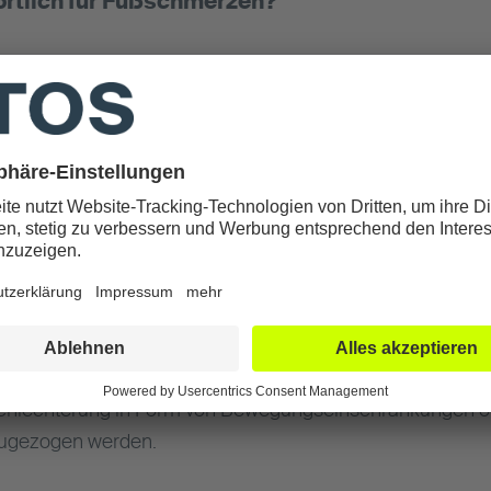
rtlich für Fußschmerzen?
g die Ursache für Fußschmerzen. Einseitige und wiederk
n führen. Genau betrachtet führt der aufrechte Gang de
t muss von zwei eher kleinen Körperteilen getragen we
ie Fußgelenke auf ein Mehrfaches des eigenen Körpergewic
n für Fußschmerzen zu nennen. Unentdeckte Fußfehlstel
n in der Folge zu Beschwerden und Einschränkungen.
 Zeitpunkt des Lebens einmal unter Fußschmerzen. Zume
dereinsteiger und Trainingsanfänger prüfen, ob die Fußs
Als Faustformel gilt, dass der Schmerz innerhalb von drei 
 Verschlechterung in Form von Bewegungseinschränkungen 
nzugezogen werden.