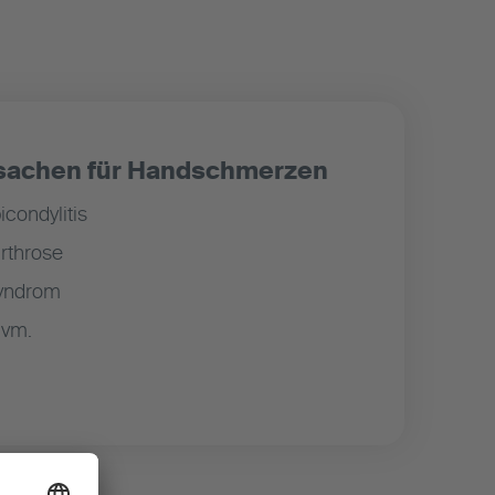
sachen für Handschmerzen
condylitis
rthrose
syndrom
uvm.