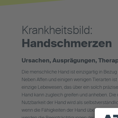
Krankheitsbild:
Handschmerzen
Ursachen, Ausprägungen, Ther
Die menschliche Hand ist einzigartig in Bezug 
Neben Affen und einigen wenigen Tierarten is
einzige Lebewesen, das über ein solch präzise
Hand kann zugleich greifen und anheben. Die
Nutzbarkeit der Hand wird als selbstverständ
wenn die Fähigkeiten der Hand über eine Zeitl