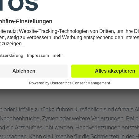
 sollten
etan werden, sondern
Handschmerzen?
oder Unfälle zurückzuführen. Ursächlich sind oftmals A
nochenbrüche, Zysten oder weitere Verletzungen. Bei pl
 ein Arzt aufgesucht werden. Handverletzungen entstehe
verursachen. Kann die Ursache für die Schmerzen in der 