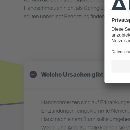
werden die Beeinträchtigungen deutlich. Daher
Handschmerzen nicht als Geringfügigkeit abg
sollten unbedingt Beachtung finden.
Welche Ursachen gibt es für 
Handschmerzen sind auf Erkrankungen 
Entzündungen, eingeklemmte Nerven, K
Hand nach einem Sturz sollte umgehend
Wege- und Arbeitsunfälle können sie 