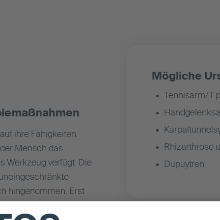
Mögliche Ur
Tennisarm/ Epi
apiemaßnahmen
Handgelenksa
Karpaltunnel
auf ihre Fähigkeiten.
Rhizarthrose 
t der Mensch das
s Werkzeug verfügt. Die
Dupuytren
 uneingeschränkte
lich hingenommen. Erst
ang nicht gegeben sind,