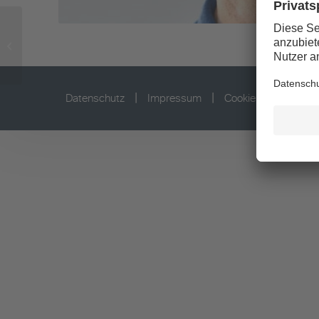
PD Dr. med. Patrick
Weber
|
|
Datenschutz
Impressum
Cookie Einstellunge